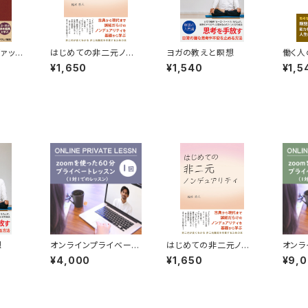
ァッ
はじめての非二元ノン
ヨガの教えと瞑想
働く人
デュアリティ
ケアの
¥1,650
¥1,540
¥1,5
想
オンラインプライベート
はじめての非二元ノン
オンラ
レッスン １回
デュアリティ
レッス
¥4,000
¥1,650
¥9,