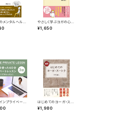
のメンタルヘルス
やさしく学ぶヨガの心理
瞑想
学
40
¥1,650
インプライベート
はじめてのヨーガ・スー
ン ３回
トラ
000
¥1,980