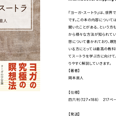
『ヨーガ・スートラ』は、世
です。この本の内容について
聞いたことがある、という方
から様々な方法が知られてい
想について書かれており、瞑
いる方にとっては最高の教科
てスートラを学ぶ方に向けて
りやすく解説していきます。
【著者】
岡本直人
【仕様】
四六判（127×188） 217ペ
【発送】