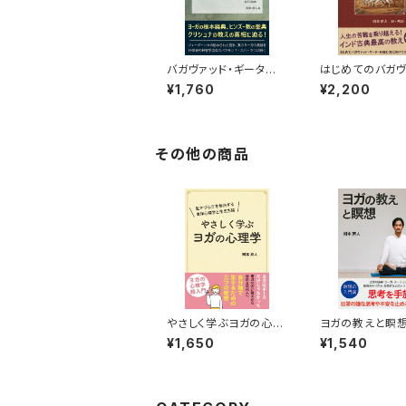
バガヴァッド・ギーター
はじめてのバガヴ
の講義
ド・ギーター
¥1,760
¥2,200
その他の商品
やさしく学ぶヨガの心理
ヨガの教えと瞑
学
¥1,650
¥1,540